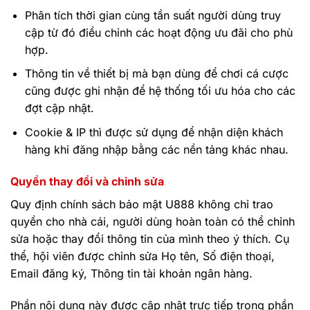
Phân tích thời gian cùng tần suất người dùng truy
cập từ đó điều chỉnh các hoạt động ưu đãi cho phù
hợp.
Thông tin về thiết bị mà bạn dùng để chơi cá cược
cũng được ghi nhận để hệ thống tối ưu hóa cho các
đợt cập nhật.
Cookie & IP thì được sử dụng để nhận diện khách
hàng khi đăng nhập bằng các nền tảng khác nhau.
Quyền thay đổi và chỉnh sửa
Quy định chính sách bảo mật U888 không chỉ trao
quyền cho nhà cái, người dùng hoàn toàn có thể chỉnh
sửa hoặc thay đổi thông tin của mình theo ý thích. Cụ
thể, hội viên được chỉnh sửa Họ tên, Số điện thoại,
Email đăng ký, Thông tin tài khoản ngân hàng.
Phần nội dung này được cập nhật trực tiếp trong phần