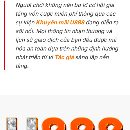
Người chơi không nên bỏ lỡ cơ hội gia
tăng vốn cược miễn phí thông qua các
sự kiện
Khuyến mãi U888
đang diễn ra
sôi nổi. Mọi thông tin nhận thưởng và
lịch sử giao dịch của bạn đều được mã
hóa an toàn dựa trên những định hướng
phát triển từ vị
Tác giả
sáng lập nền
tảng.