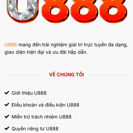
U888
mang đến trải nghiệm giải trí trực tuyến đa dạng,
giao diện hiện đại và ưu đãi hấp dẫn.
VỀ CHÚNG TỐI
Giới thiệu U888
Điều khoản và điều kiện U888
Miễn trừ trách nhiệm U888
Quyền riêng tư U888