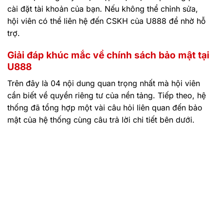
cài đặt tài khoản của bạn. Nếu không thể chỉnh sửa,
hội viên có thể liên hệ đến CSKH của U888 để nhờ hỗ
trợ.
Giải đáp khúc mắc về chính sách bảo mật tại
U888
Trên đây là 04 nội dung quan trọng nhất mà hội viên
cần biết về quyền riêng tư của nền tảng. Tiếp theo, hệ
thống đã tổng hợp một vài câu hỏi liên quan đến bảo
mật của hệ thống cùng câu trả lời chi tiết bên dưới.