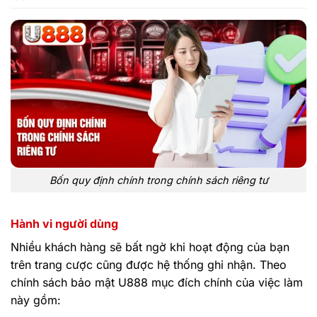
Bốn quy định chính trong chính sách riêng tư
Hành vi người dùng
Nhiều khách hàng sẽ bất ngờ khi hoạt động của bạn
trên trang cược cũng được hệ thống ghi nhận. Theo
chính sách bảo mật U888 mục đích chính của việc làm
này gồm: