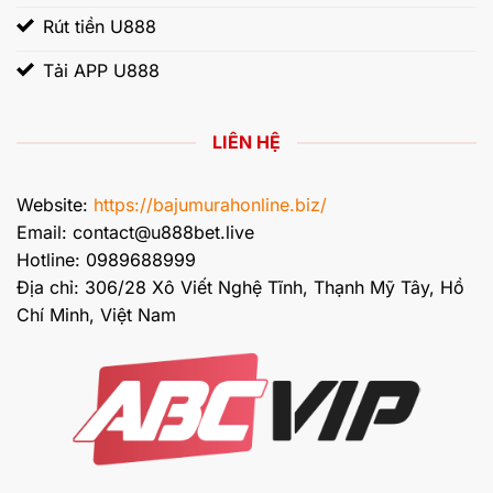
Rút tiền U888
Tải APP U888
LIÊN HỆ
Website:
https://bajumurahonline.biz/
Email:
contact@u888bet.live
Hotline: 0989688999
Địa chỉ: 306/28 Xô Viết Nghệ Tĩnh, Thạnh Mỹ Tây, Hồ
Chí Minh, Việt Nam