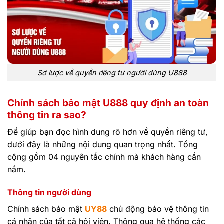
Sơ lược về quyền riêng tư người dùng U888
Chính sách bảo mật U888 quy định an toàn
thông tin ra sao?
Để giúp bạn đọc hình dung rõ hơn về quyền riêng tư,
dưới đây là những nội dung quan trọng nhất. Tổng
cộng gồm 04 nguyên tắc chính mà khách hàng cần
nắm.
Thông tin người dùng
Chính sách bảo mật
UY88
chủ động bảo vệ thông tin
cá nhân của tất cả hội viên. Thông qua hệ thống các