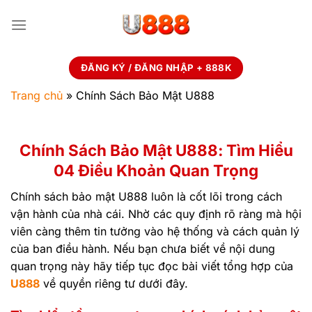
Bỏ
qua
nội
dung
ĐĂNG KÝ / ĐĂNG NHẬP + 888K
Trang chủ
»
Chính Sách Bảo Mật U888
Chính Sách Bảo Mật U888: Tìm Hiểu
04 Điều Khoản Quan Trọng
Chính sách bảo mật U888 luôn là cốt lõi trong cách
vận hành của nhà cái. Nhờ các quy định rõ ràng mà hội
viên càng thêm tin tưởng vào hệ thống và cách quản lý
của ban điều hành. Nếu bạn chưa biết về nội dung
quan trọng này hãy tiếp tục đọc bài viết tổng hợp của
U888
về quyền riêng tư dưới đây.